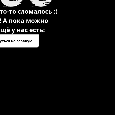
то-то сломалось :(
! А пока можно
щё у нас есть:
уться на главную