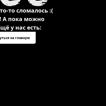
то-то сломалось :(
! А пока можно
щё у нас есть:
уться на главную