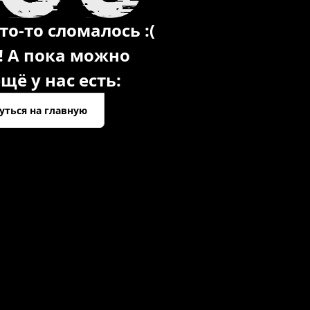
то-то сломалось :(
! А пока можно
щё у нас есть:
уться на главную