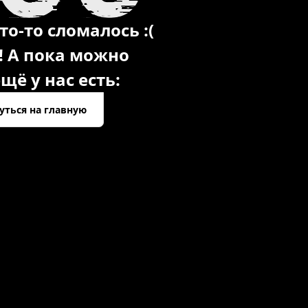
то-то сломалось :(
! А пока можно
щё у нас есть:
уться на главную