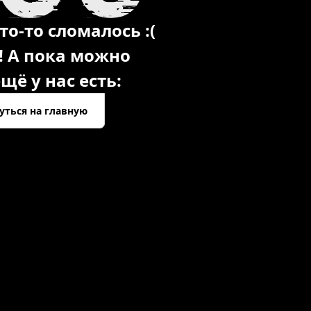
то-то сломалось :(
! А пока можно
щё у нас есть:
уться на главную