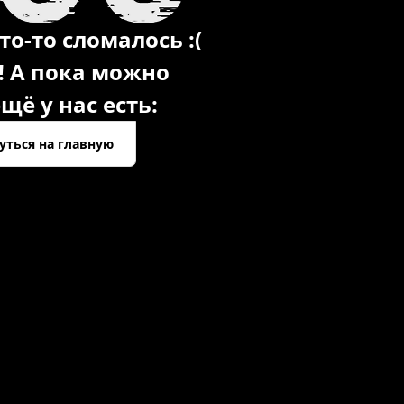
то-то сломалось :(
! А пока можно
щё у нас есть:
уться на главную