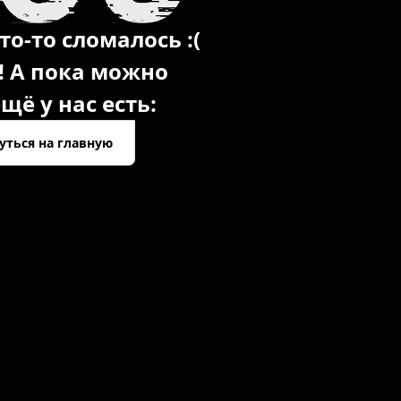
то-то сломалось :(
! А пока можно
щё у нас есть:
уться на главную