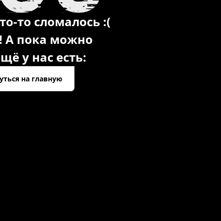
то-то сломалось :(
! А пока можно
щё у нас есть:
уться на главную