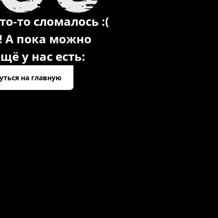
то-то сломалось :(
! А пока можно
щё у нас есть:
уться на главную