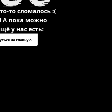
то-то сломалось :(
! А пока можно
щё у нас есть:
уться на главную