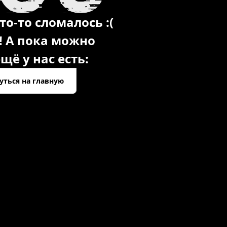
то-то сломалось :(
! А пока можно
щё у нас есть:
уться на главную