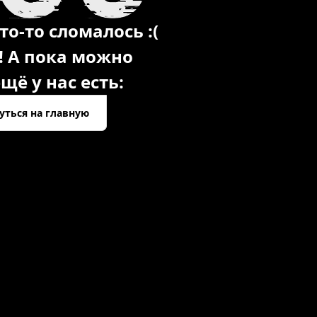
то-то сломалось :(
! А пока можно
щё у нас есть:
уться на главную