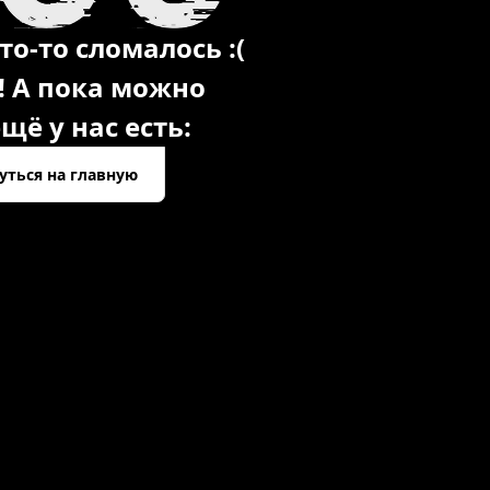
то-то сломалось :(
! А пока можно
щё у нас есть:
уться на главную