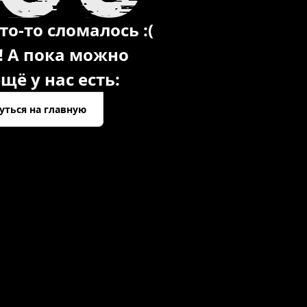
то-то сломалось :(
! А пока можно
щё у нас есть:
уться на главную