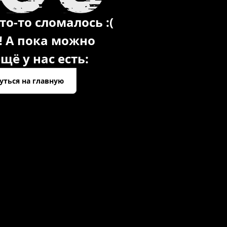
то-то сломалось :(
! А пока можно
щё у нас есть:
уться на главную