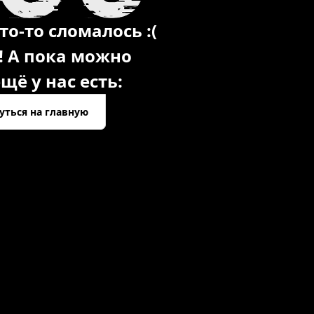
то-то сломалось :(
! А пока можно
щё у нас есть:
уться на главную