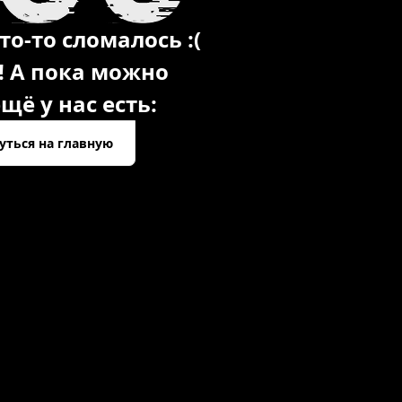
то-то сломалось :(
! А пока можно
щё у нас есть:
уться на главную