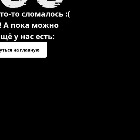
то-то сломалось :(
! А пока можно
щё у нас есть:
уться на главную