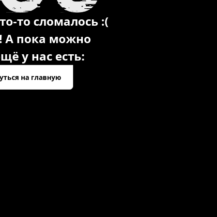
то-то сломалось :(
! А пока можно
щё у нас есть:
уться на главную